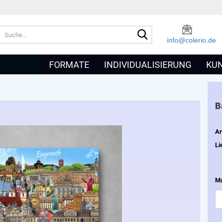
Suche...
info@colerio.de
+
FORMATE
INDIVIDUALISIERUNG
KU
B
Ar
Li
Ma