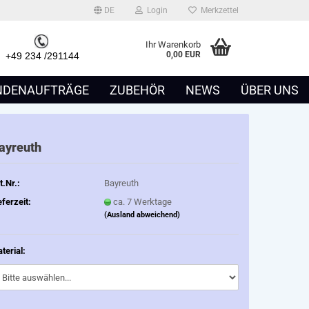
DE
Login
Merkzettel
Ihr Warenkorb
0,00 EUR
49 234 /291144
NDENAUFTRÄGE
ZUBEHÖR
NEWS
ÜBER UNS
ayreuth
t.Nr.:
Bayreuth
eferzeit:
ca. 7 Werktage
(Ausland abweichend)
terial: