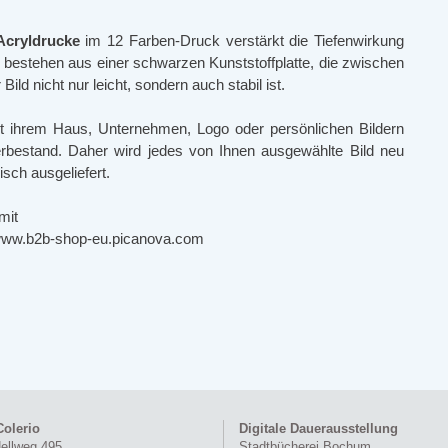
Acryldrucke
im 12 Farben-Druck verstärkt die Tiefenwirkung
e
bestehen aus einer schwarzen Kunststoffplatte, die zwischen
ild nicht nur leicht, sondern auch stabil ist.
it ihrem Haus, Unternehmen, Logo oder persönlichen Bildern
gerbestand. Daher wird jedes von Ihnen ausgewählte Bild neu
isch ausgeliefert.
mit
 www.b2b-shop-eu.picanova.com
Colerio
Digitale Dauerausstellung
ellweg 495
Stadtbücherei Bochum