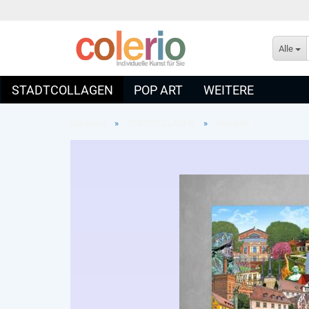
Alle
STADTCOLLAGEN
POP ART
WEITERE
»
»
Startseite
STADTCOLLAGEN
Bayreuth