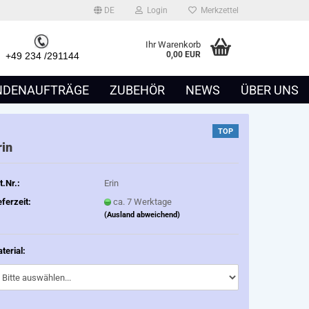
DE
Login
Merkzettel
Ihr Warenkorb
0,00 EUR
49 234 /291144
NDENAUFTRÄGE
ZUBEHÖR
NEWS
ÜBER UNS
TOP
rin
t.Nr.:
Erin
eferzeit:
ca. 7 Werktage
(Ausland abweichend)
terial: