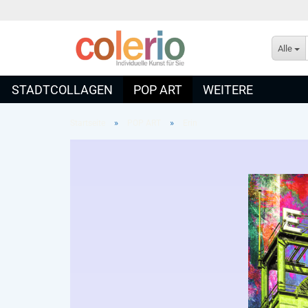
Alle
STADTCOLLAGEN
POP ART
WEITERE
»
»
Startseite
POP ART
Erin