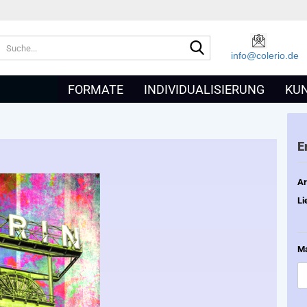
Suche...
info@colerio.de
+
FORMATE
INDIVIDUALISIERUNG
KU
E
Ar
Li
Ma