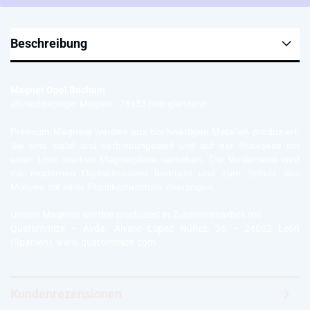
Beschreibung
Magnet Opel Bochum
als rechteckiger Magnet - 78x53 mm glänzend
Premium Magnete werden aus hochwertigen Metallen produziert.
Sie sind stabil und verbindungssteif und auf der Rückseite mit
einer 1mm starken Magnetplatte versehen. Die Vorderseite wird
mit modernen Digitaldruckern bedruckt und zum Schutz des
Motives mit einer Plastikschutzfolie überzogen.
Unsere Magnete werden produziert in Zusammenarbeit mit
Qustommize – Avda. Álvaro López Núñez, 36 – 24002 León
(Spanien), www.qustommize.com
Kundenrezensionen